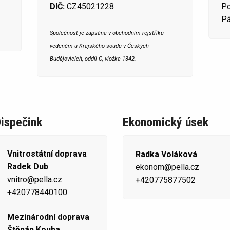
DIČ:
CZ45021228
Po
Pá
Společnost je zapsána v obchodním rejstříku
vedeném u Krajského soudu v Českých
Budějovicích, oddíl C, vložka 1342.
ispečink
Ekonomický úsek
Vnitrostátní doprava
Radka Voláková
Radek Dub
ekonom@pella.cz
vnitro@pella.cz
+420775877502
+420778440100
Mezinárodní doprava
Štěpán Kouba