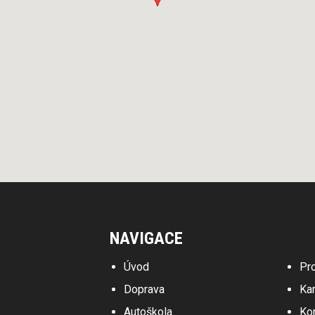
NAVIGACE
Úvod
Pr
Doprava
Kar
Autoškola
Ko