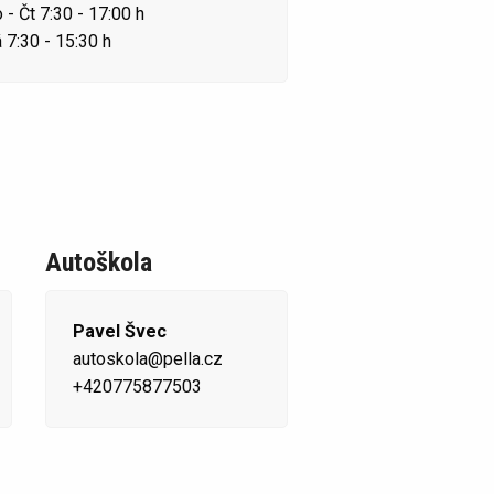
 - Čt 7:30 - 17:00 h
 7:30 - 15:30 h
Autoškola
Pavel Švec
autoskola@pella.cz
+420775877503