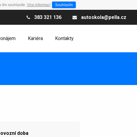
 tím souhlasíte.
Více informací
Souhlasím
383 321 136
autoskola@pella.cz
ronájem
Kariéra
Kontakty
ovozní doba