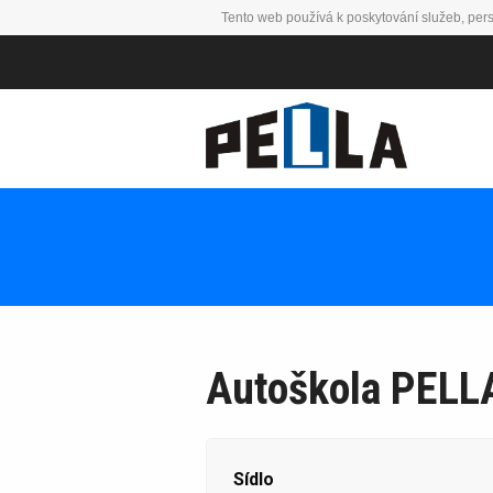
Tento web používá k poskytování služeb, pers
Autoškola PELLA
Sídlo